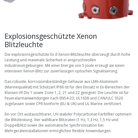
Explosionsgeschützte Xenon
Blitzleuchte
Die explosionsgeschützte Ex d Xenon-Blitzleuchte überzeugt durch hohe
Leistung und maximale Sicherheit in anspruchsvollen
Industrieumgebungen. Mit einer Energie von 5 Joule erzeugt sie einen
intensiven Xenon-Blitz zur zuverlässigen optischen Signalisierung.
Das robuste, korrosionsbeständige Gehäuse aus LM6-Aluminium
(Marinequalität) mit Schutzart IP66 ist für den Einsatz in Ex-Bereichen der
Klassen I/II Div 1 sowie Zone 1, 2, 21 und 22 geeignet. Die Leuchte ist für
Feueralarmanwendungen nach EN54-23, UL1638 und CAN/ULC S526
zugelassen sowie CPR-konform (EU & UK) und UL Marine zertifiziert.
Ein vor Ort austauschbarer, UV-stabiler Polycarbonat-Farbfilter optimiert
die Blitzleistung. Vier wählbare Blitzraten (1 Hz, 1,3 Hz, 1,5 Hz und
Doppelblitz) sowie die automatische Synchronisation bei
Mehrgeräteinstallationen ermöglichen flexible Anwendungen.