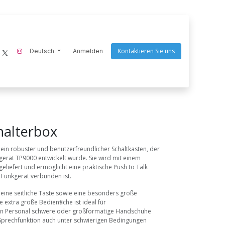
Kontaktieren Sie uns
ecom-instruments
Deutsch
Endres Tools
Anmelden
Goaltek
Nightstick
Scangrip
Q
halterbox
 ein robuster und benutzerfreundlicher Schaltkasten, der
gerät TP9000 entwickelt wurde. Sie wird mit einem
eliefert und ermöglicht eine praktische Push to Talk
 Funkgerät verbunden ist.
 eine seitliche Taste sowie eine besonders große
e extra große Bedienfläche ist ideal für
n Personal schwere oder großformatige Handschuhe
e Sprechfunktion auch unter schwierigen Bedingungen