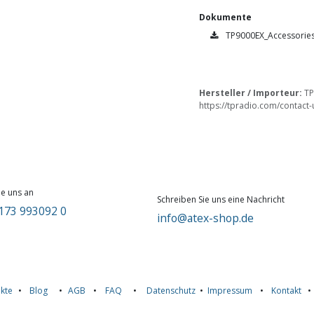
Dokumente
TP9000EX_Accessories
Hersteller / Importeur:
TP
https://tpradio.com/contact-
ie uns an
Schreiben Sie uns eine Nachricht
173 993092 0
info@atex-shop.de
kte
•
Blog
•
AGB
•
FAQ
•
Datenschutz
•
Impressum
•
Kontakt