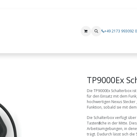
+49 2173 993092 0
Produkte
Mietgeräte
Hersteller
i.safe MOBILE
Xshielder
TP9000Ex Sc
Die TP9000Ex Schalterbox ist
für den Einsatz mit dem Funk
hochwertigen Nexus Stecker g
Funktion, sobald sie mit dem
Die Schalterbox verfügt über
Tastenfläche in der Mitte. Dies
Arbeitsumgebungen, in dene
trägt. Dadurch lässt sich di