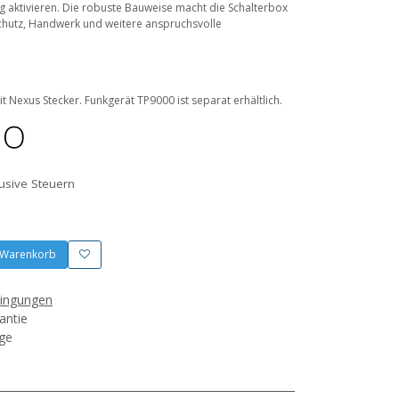
sig aktivieren. Die robuste Bauweise macht die Schalterbox
schutz, Handwerk und weitere anspruchsvolle
t Nexus Stecker. Funkgerät TP9000 ist separat erhältlich.
lusive Steuern
 Warenkorb
dingungen
antie
age