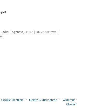
.pdf
 Radio | Agenavej 35-37 | DK-2670 Greve |
us
•
Cookie Richtlinie
•
ElektroG Rücknahme
•
Widerruf
•
Glossar