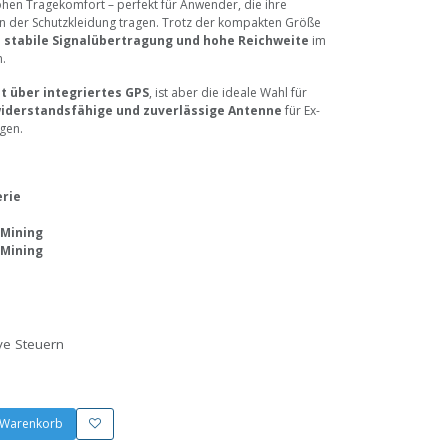
hen Tragekomfort – perfekt für Anwender, die ihre
n der Schutzkleidung tragen. Trotz der kompakten Größe
h
stabile Signalübertragung und hohe Reichweite
im
.
t über integriertes GPS
, ist aber die ideale Wahl für
widerstandsfähige und zuverlässige Antenne
für Ex-
igen.
erie
 Mining
 Mining
ive Steuern
 Warenkorb