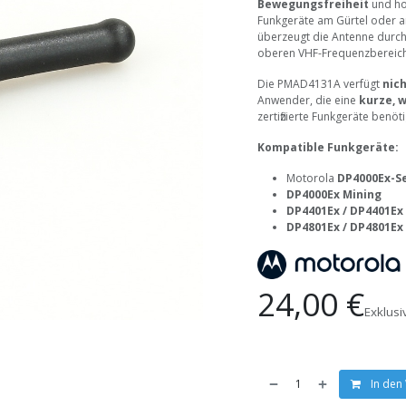
Bewegungsfreiheit
und ho
Funkgeräte am Gürtel oder a
überzeugt die Antenne durc
oberen VHF-Frequenzbereich
Die PMAD4131A verfügt
nich
Anwender, die eine
kurze, 
zertifizierte Funkgeräte benöt
Kompatible Funkgeräte:
Motorola
DP4000Ex-S
DP4000Ex Mining
DP4401Ex / DP4401Ex
DP4801Ex / DP4801Ex
24,00
€
Exklus
In den