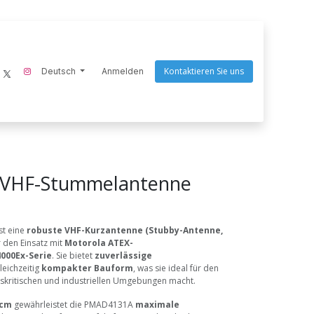
Kontaktieren Sie uns
ecom-instruments
Deutsch
Endres Tools
Anmelden
Goaltek
Nightstick
Scangrip
Q
VHF-Stummelantenne
st eine
robuste VHF-Kurzantenne (Stubby-Antenne,
ür den Einsatz mit
Motorola ATEX-
000Ex-Serie
. Sie bietet
zuverlässige
leichzeitig
kompakter Bauform
, was sie ideal für den
eitskritischen und industriellen Umgebungen macht.
 cm
gewährleistet die PMAD4131A
maximale