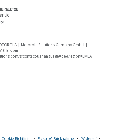
dingungen
antie
age
TOROLA | Motorola Solutions Germany GmbH |
510 Idstein |
lutions.com/s/contact-us?language=de&region=EMEA
•
Cookie Richtlinie
•
ElektroG Rücknahme
•
Widerruf
•