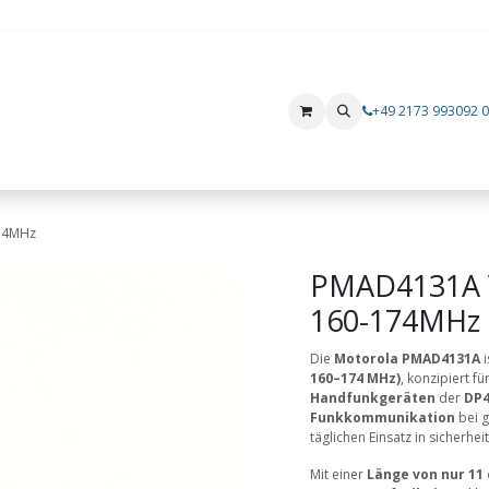
+49 2173 993092 0
Produkte
Mietgeräte
Hersteller
i.safe MOBILE
Xshielder
74MHz
PMAD4131A 
160-174MHz
Die
Motorola PMAD4131A
i
160–174 MHz)
, konzipiert f
Handfunkgeräten
der
DP4
Funkkommunikation
bei g
täglichen Einsatz in sicherh
Mit einer
Länge von nur 11