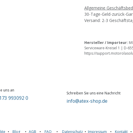
Allgemeine Geschäftsbe
30-Tage-Geld-zurück-Gar
Versand: 2-3 Geschäftst
Hersteller / Importeur:
MO
Serviceware-Kreisel 1 | D-65
https://support.motorolaso
ie uns an
Schreiben Sie uns eine Nachricht
173 993092 0
info@atex-shop.de
kte
•
Blog
•
AGB
•
FAQ
•
Datenschutz
•
Impressum
•
Kontakt