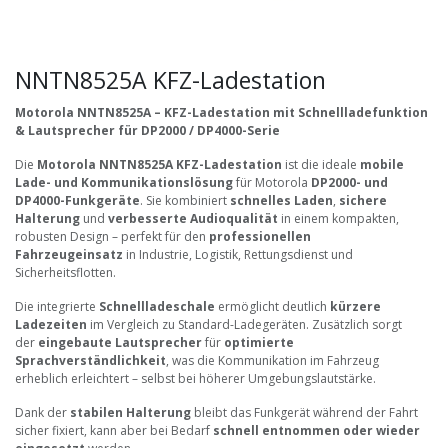
NNTN8525A KFZ-Ladestation
Motorola NNTN8525A – KFZ-Ladestation mit Schnellladefunktion
& Lautsprecher für DP2000 / DP4000-Serie
Die
Motorola NNTN8525A KFZ-Ladestation
ist die ideale
mobile
Lade- und Kommunikationslösung
für Motorola
DP2000- und
DP4000-Funkgeräte
. Sie kombiniert
schnelles Laden
,
sichere
Halterung
und
verbesserte Audioqualität
in einem kompakten,
robusten Design – perfekt für den
professionellen
Fahrzeugeinsatz
in Industrie, Logistik, Rettungsdienst und
Sicherheitsflotten.
Die integrierte
Schnellladeschale
ermöglicht deutlich
kürzere
Ladezeiten
im Vergleich zu Standard-Ladegeräten. Zusätzlich sorgt
der
eingebaute Lautsprecher
für
optimierte
Sprachverständlichkeit
, was die Kommunikation im Fahrzeug
erheblich erleichtert – selbst bei höherer Umgebungslautstärke.
Dank der
stabilen Halterung
bleibt das Funkgerät während der Fahrt
sicher fixiert, kann aber bei Bedarf
schnell entnommen oder wieder