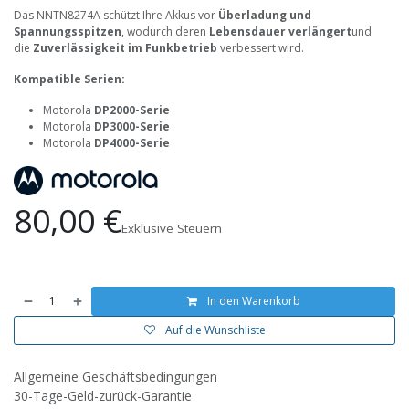
Das NNTN8274A schützt Ihre Akkus vor
Überladung und
Spannungsspitzen
, wodurch deren
Lebensdauer verlängert
und
die
Zuverlässigkeit im Funkbetrieb
verbessert wird.
Kompatible Serien:
Motorola
DP2000-Serie
Motorola
DP3000-Serie
Motorola
DP4000-Serie
80,00
€
Exklusive Steuern
In den Warenkorb
Auf die Wunschliste
Allgemeine Geschäftsbedingungen
30-Tage-Geld-zurück-Garantie