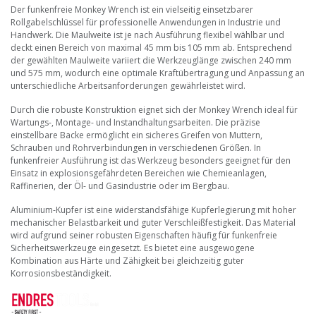
Der funkenfreie Monkey Wrench ist ein vielseitig einsetzbarer
Rollgabelschlüssel für professionelle Anwendungen in Industrie und
Handwerk. Die Maulweite ist je nach Ausführung flexibel wählbar und
deckt einen Bereich von maximal 45 mm bis 105 mm ab. Entsprechend
der gewählten Maulweite variiert die Werkzeuglänge zwischen 240 mm
und 575 mm, wodurch eine optimale Kraftübertragung und Anpassung an
unterschiedliche Arbeitsanforderungen gewährleistet wird.
Durch die robuste Konstruktion eignet sich der Monkey Wrench ideal für
Wartungs-, Montage- und Instandhaltungsarbeiten. Die präzise
einstellbare Backe ermöglicht ein sicheres Greifen von Muttern,
Schrauben und Rohrverbindungen in verschiedenen Größen. In
funkenfreier Ausführung ist das Werkzeug besonders geeignet für den
Einsatz in explosionsgefährdeten Bereichen wie Chemieanlagen,
Raffinerien, der Öl- und Gasindustrie oder im Bergbau.
Aluminium-Kupfer ist eine widerstandsfähige Kupferlegierung mit hoher
mechanischer Belastbarkeit und guter Verschleißfestigkeit. Das Material
wird aufgrund seiner robusten Eigenschaften häufig für funkenfreie
Sicherheitswerkzeuge eingesetzt. Es bietet eine ausgewogene
Kombination aus Härte und Zähigkeit bei gleichzeitig guter
Korrosionsbeständigkeit.