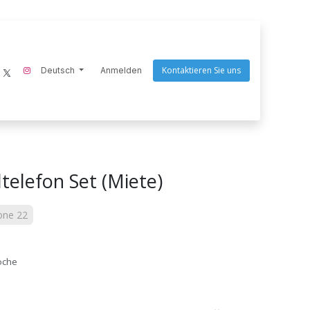
Kontaktieren Sie uns
ecom-instruments
Deutsch
Endres Tools
Anmelden
Goaltek
Nightstick
Scangrip
Q
telefon Set (Miete)
one 22
che