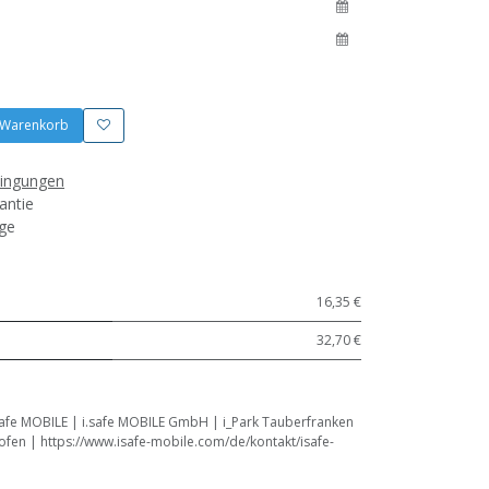
 Warenkorb
dingungen
antie
age
16,35 €
32,70 €
safe MOBILE | i.safe MOBILE GmbH | i_Park Tauberfranken
fen | https://www.isafe-mobile.com/de/kontakt/isafe-