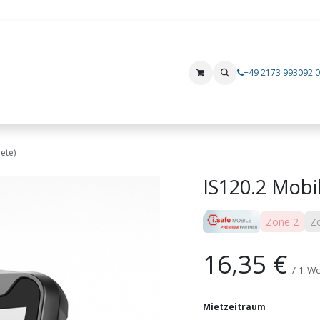
+49 2173 993092 0
Produkte
Mietgeräte
Hersteller
i.safe MOBILE
Xshielder
ete)
IS120.2 Mobil
Zone 2
Z
16,35
€
/
1
Wo
Mietzeitraum