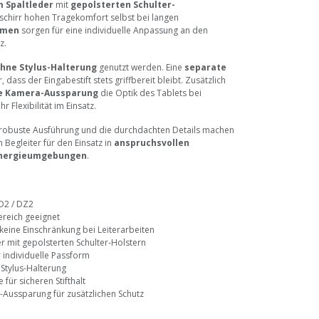
 Spaltleder
mit
gepolsterten Schulter-
schirr hohen Tragekomfort selbst bei langen
emen
sorgen für eine individuelle Anpassung an den
z.
ohne Stylus-Halterung
genutzt werden. Eine
separate
, dass der Eingabestift stets griffbereit bleibt. Zusätzlich
re Kamera-Aussparung
die Optik des Tablets bei
 Flexibilität im Einsatz.
 robuste Ausführung und die durchdachten Details machen
 Begleiter für den Einsatz in
anspruchsvollen
 Energieumgebungen
.
 D2 / DZ2
ereich geeignet
keine Einschränkung bei Leiterarbeiten
r mit gepolsterten Schulter-Holstern
 individuelle Passform
Stylus-Halterung
 für sicheren Stifthalt
Aussparung für zusätzlichen Schutz