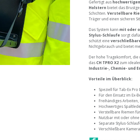
Gefertigt aus
hochwertigem
Holstern
bietet das Brustge
Schichten.
Verstellbare Ri
Träger und einen sicheren Sit
Das System kann
mit oder 
Stylus-Schlaufe
sorgt dafür
schützt eine
verschließba
Nichtgebrauch und bietet mehr
Der hohe Tragekomfort, die
das
CH TPRO X2
zum idealen
Industrie-, Chemie- und
Vorteile im Überblick:
Speziell für Tab-Ex Pro
Für den Einsatz im Ex-B
Freihändiges Arbeiten, 
Hochwertiges Spaltlede
Verstellbare Riemen für
Nutzbar mit oder ohne 
Separate Stylus-Schlaufe
Verschließbare Kamera-