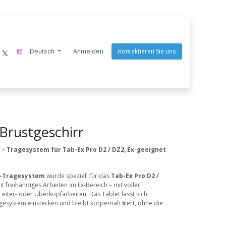
Kontaktieren Sie uns
ecom-instruments
Deutsch
Endres Tools
Anmelden
Goaltek
Nightstick
Scangrip
Q
Brustgeschirr
 – Tragesystem für Tab-Ex Pro D2 / DZ2, Ex-geeignet
t-Tragesystem
wurde speziell für das
Tab-Ex Pro D2 /
t freihändiges Arbeiten im Ex-Bereich – mit voller
Leiter- oder Überkopfarbeiten. Das Tablet lässt sich
gesystem einstecken und bleibt körpernah fixiert, ohne die