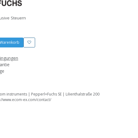
lusive Steuern
 Warenkorb
dingungen
antie
age
om instruments | Pepperl+Fuchs SE | Lilienthalstraße 200
://www.ecom-ex.com/contact/