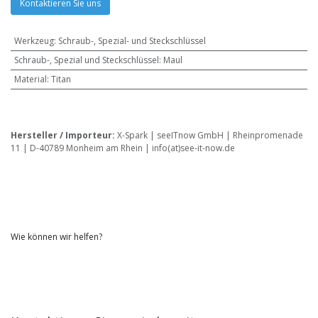
Kontaktieren Sie uns
Werkzeug
:
Schraub-, Spezial- und Steckschlüssel
Schraub-, Spezial und Steckschlüssel
:
Maul
Material
:
Titan
Hersteller / Importeur:
X-Spark | seeITnow GmbH | Rheinpromenade
11 | D-40789 Monheim am Rhein | info(at)see-it-now.de
Wie können wir helfen?