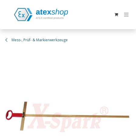
Zum Inhalt springen
Mess-, Prüf- & Markierwerkzeuge