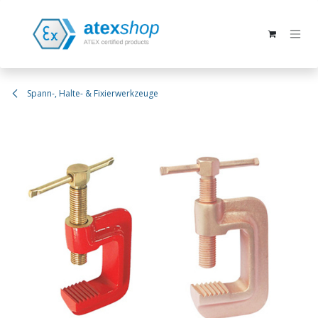
Zum Inhalt springen
Spann-, Halte- & Fixierwerkzeuge