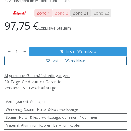
Zuverlässigkeit im wiederholten Einsatz.
Zone 1
Zone 2
Zone 21
Zone 22
97,75
€
Exklusive Steuern
In den Warenkorb
Auf die Wunschliste
Allgemeine Geschäftsbedingungen
30-Tage-Geld-zurück-Garantie
Versand: 2-3 Geschäftstage
Verfügbarkeit
:
Auf Lager
Werkzeug
:
Spann-, Halte- & Fixierwerkzeuge
Spann-, Halte- & Fixierwerkzeuge
:
Klammern / Klemmen
Material
:
Aluminium Kupfer
,
Beryllium Kupfer