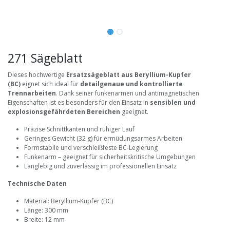
271 Sägeblatt
Dieses hochwertige
Ersatzsägeblatt aus Beryllium-Kupfer
(BC)
eignet sich ideal für
detailgenaue und kontrollierte
Trennarbeiten
. Dank seiner funkenarmen und antimagnetischen
Eigenschaften ist es besonders für den Einsatz in
sensiblen und
explosionsgefährdeten Bereichen
geeignet.
Präzise Schnittkanten und ruhiger Lauf
Geringes Gewicht (32 g) für ermüdungsarmes Arbeiten
Formstabile und verschleißfeste BC-Legierung
Funkenarm – geeignet für sicherheitskritische Umgebungen
Langlebig und zuverlässig im professionellen Einsatz
Technische Daten
Material: Beryllium-Kupfer (BC)
Länge: 300 mm
Breite: 12 mm