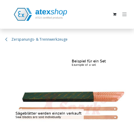
Zum Inhalt springen
Zerspanungs- & Trennwerkzeuge