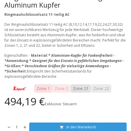
Aluminum Kupfer
Ringmaulschlüsselsatz 11-teilig AC
Der Ringmaulschlüsselsatz 11-teilig AC (8,10,12,14,17,19,22,24,27,30,32)
ist ein unverzichtbares Werkzeug für jede Werkstatt. Dieser hochwertige
Schlüsselsatz besteht aus Aluminium-Kupfer, was ihn funkenfrei und ideal
für den Einsatz in explosionsgefährdeten Bereichen macht. Perfekt für die
Zonen 1, 2, 21 und 22, bietet er Sicherheit und Effizienz.
Eigenschaften: -
Material:
* Aluminium-Kupfer für Funkenfreiheit -
*
Anwendung:
* Geeignet für den Einsatz in gefährlichen Umgebungen -
*
Größen:
* Verschiedene Größen für vielseitige Anwendungen -
*
Sicherheit:
Entspricht den Sicherheitsstandards für
explosionsgefährdete Bereiche
Zone 1
Zone 2
Zone 21
Zone 22
494,19
€
Exklusive Steuern
In den Warenkorb