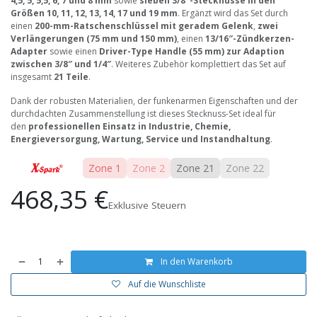
4,5, 5, 5,5, 6, 7 und 8 mm
sowie
sieben 3/8″-Stecknüsse in den
Größen 10, 11, 12, 13, 14, 17 und 19 mm
. Ergänzt wird das Set durch
einen
200-mm-Ratschenschlüssel mit geradem Gelenk
,
zwei
Verlängerungen (75 mm und 150 mm)
, einen
13/16″-Zündkerzen-
Adapter
sowie einen
Driver-Type Handle (55 mm) zur Adaption
zwischen 3/8″ und 1/4″
. Weiteres Zubehör komplettiert das Set auf
insgesamt
21 Teile
.
Dank der robusten Materialien, der funkenarmen Eigenschaften und der
durchdachten Zusammenstellung ist dieses Stecknuss-Set ideal für
den
professionellen Einsatz in Industrie, Chemie,
Energieversorgung, Wartung, Service und Instandhaltung
.
Zone 1
Zone 2
Zone 21
Zone 22
468,35
€
Exklusive Steuern
In den Warenkorb
Auf die Wunschliste