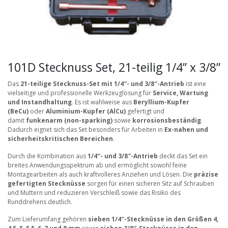
101D Stecknuss Set, 21-teilig 1/4” x 3/8”
Das
21-teilige Stecknuss-Set mit 1/4″- und 3/8″-Antrieb
ist eine
vielseitige und professionelle Werkzeuglösung für
Service, Wartung
und Instandhaltung
. Es ist wahlweise aus
Beryllium-Kupfer
(BeCu)
oder
Aluminium-Kupfer (AlCu)
gefertigt und
damit
funkenarm (non-sparking)
sowie
korrosionsbeständig
.
Dadurch eignet sich das Set besonders für Arbeiten in
Ex-nahen und
sicherheitskritischen Bereichen
.
Durch die Kombination aus
1/4″- und 3/8″-Antrieb
deckt das Set ein
breites Anwendungsspektrum ab und ermöglicht sowohl feine
Montagearbeiten als auch kraftvolleres Anziehen und Lösen. Die
präzise
gefertigten Stecknüsse
sorgen für einen sicheren Sitz auf Schrauben
und Muttern und reduzieren Verschleiß sowie das Risiko des
Runddrehens deutlich.
Zum Lieferumfang gehören
sieben 1/4″-Stecknüsse in den Größen 4,