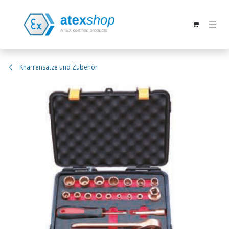
Zum Inhalt springen
Knarrensätze und Zubehör