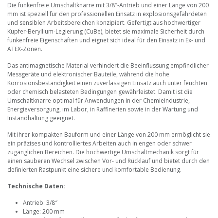
Die funkenfreie Umschaltknarre mit 3/8″-Antrieb und einer Länge von 200
mm ist speziell für den professionellen Einsatz in explosionsgefährdeten
und sensiblen Arbeitsbereichen konzipiert. Gefertigt aus hochwertiger
Kupfer-Beryllium-Legierung (CuBe), bietet sie maximale Sicherheit durch
funkenfreie Eigenschaften und eignet sich ideal für den Einsatz in Ex- und
ATEX-Zonen.
Das antimagnetische Material verhindert die Beeinflussung empfindlicher
Messgeräte und elektronischer Bauteile, während die hohe
Korrosionsbeständigkeit einen zuverlässigen Einsatz auch unter feuchten
oder chemisch belasteten Bedingungen gewährleistet. Damit ist die
Umschaltknarre optimal für Anwendungen in der Chemieindustrie,
Energieversorgung, im Labor, in Raffinerien sowie in der Wartung und
Instandhaltung geeignet.
Mit ihrer kompakten Bauform und einer Länge von 200 mm ermöglicht sie
ein präzises und kontrolliertes Arbeiten auch in engen oder schwer
zugänglichen Bereichen. Die hochwertige Umschaltmechanik sorgt für
einen sauberen Wechsel zwischen Vor- und Rücklauf und bietet durch den
definierten Rastpunkt eine sichere und komfortable Bedienung.
Technische Daten:
Antrieb: 3/8″
Länge: 200 mm