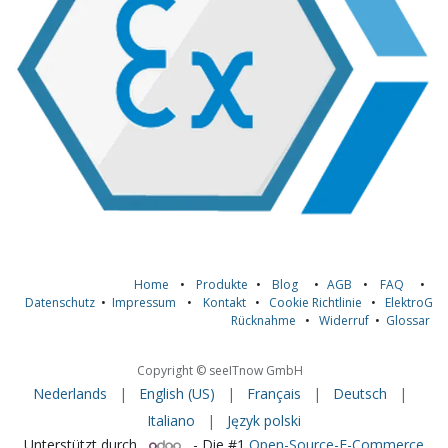
Home
•
Produkte
•
Blog
•
AGB
•
FAQ
•
Datenschutz
•
Impressum
•
Kontakt
•
Cookie Richtlinie
•
ElektroG
Rücknahme
•
Widerruf
•
Glossar
Copyright © seeITnow GmbH
Nederlands
|
English (US)
|
Français
|
Deutsch
|
Italiano
|
Język polski
Unterstützt durch
- Die #1
Open-Source-E-Commerce