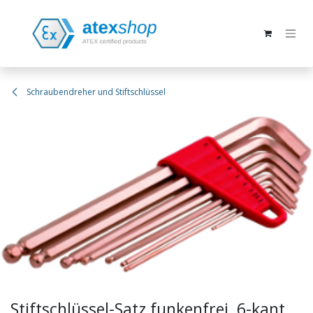
Zum Inhalt springen
Schraubendreher und Stiftschlüssel
Stiftschlüssel-Satz funkenfrei, 6-kant,