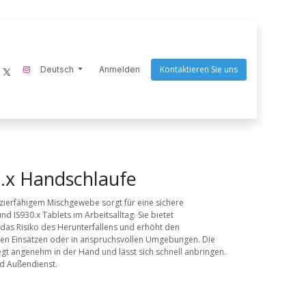
Kontaktieren Sie uns
ecom-instruments
Deutsch
Endres Tools
Anmelden
Goaltek
Nightstick
Scangrip
Q
0.x Handschlaufe
zierfähigem Mischgewebe sorgt für eine sichere
 IS930.x Tablets im Arbeitsalltag. Sie bietet
t das Risiko des Herunterfallens und erhöht den
en Einsätzen oder in anspruchsvollen Umgebungen. Die
gt angenehm in der Hand und lässt sich schnell anbringen.
und Außendienst.