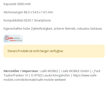
Kapazität 3600 mAh
Abmessungen 86.3 x 54.6 x 14.5 mm
Kompatibilität IS530.1 Smartphone
Eigenschaften hohe Zyklenfestigkeit, sicherer Betrieb, robustes Gehäuse
Dieses Produkt ist nicht länger verfügbar.
Hersteller / Importeur:
i.safe MOBILE | i.safe MOBILE GmbH | i_Park
Tauberfranken 10 | D-97922 Lauda-Königshofen | https://www.isafe-
mobile.com/de/kontakt/isafe-mobile-weltweit