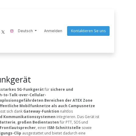
Kontaktieren Sie uns
ecom-instruments
Deutsch
Endres Tools
Anmelden
Goaltek
Nightstick
Scangrip
Q
unkgerät
sstarkes 5G-Funkgerät
für
sichere und
-to-Talk-over-Cellular-
xplosionsgefährdeten Bereichen der ATEX Zone
ffentliche Mobilfunknetze als auch Campusnetze
sst sich dank
Gateway-Funktion
nahtlos
nd Kommunikationssystemen
integrieren. Das Gerät ist
Batterie
,
großen Bedientasten
für PTT, SOS und
Frontlautsprecher
, einer
ISM-Schnittstelle
sowie
igungs-Clip
ausgestattet und bietet dadurch eine