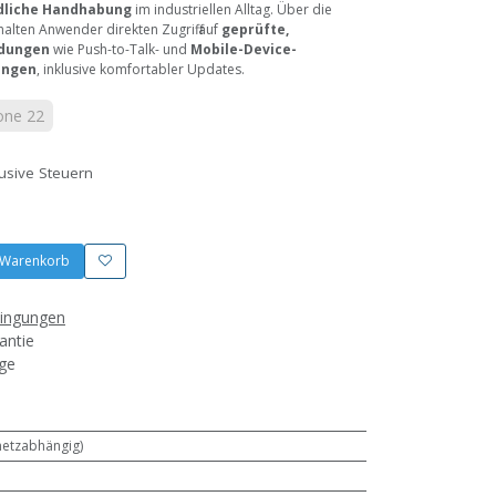
dliche Handhabung
im industriellen Alltag. Über die
alten Anwender direkten Zugriff auf
geprüfte,
ndungen
wie Push-to-Talk- und
Mobile-Device-
ungen
, inklusive komfortabler Updates.
one 22
lusive Steuern
 Warenkorb
dingungen
antie
age
(netzabhängig)