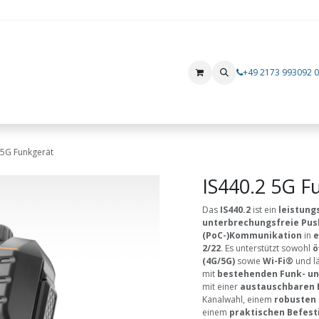
+49 2173 993092 0
Produkte
Mietgeräte
Hersteller
i.safe MOBILE
Xshielder
 5G Funkgerät
IS440.2 5G F
Das
IS440.2
ist ein
leistung
unterbrechungsfreie Push
(PoC-)Kommunikation
in
e
2/22
. Es unterstützt sowohl
ö
(4G/5G)
sowie
Wi-Fi®
und lä
mit
bestehenden Funk- u
mit einer
austauschbaren 
Kanalwahl, einem
robusten 
einem
praktischen Befest