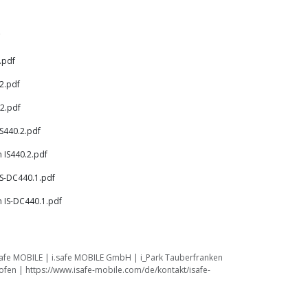
.pdf
.2.pdf
.2.pdf
S440.2.pdf
n IS440.2.pdf
IS-DC440.1.pdf
n IS-DC440.1.pdf
safe MOBILE | i.safe MOBILE GmbH | i_Park Tauberfranken
fen | https://www.isafe-mobile.com/de/kontakt/isafe-