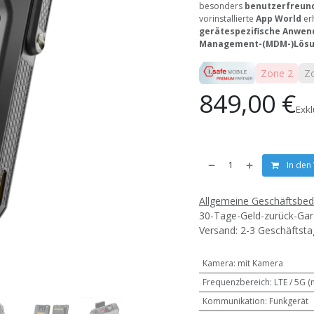
besonders
benutzerfreun
vorinstallierte
App World
erh
gerätespezifische Anwe
Management-(MDM-)Lös
Zone 2
Z
849,00
€
Exk
In den
Allgemeine Geschäftsbe
30-Tage-Geld-zurück-Gar
Versand: 2-3 Geschäftst
Kamera
:
mit Kamera
Frequenzbereich
:
LTE / 5G 
Kommunikation
:
Funkgerät