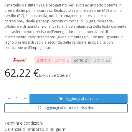
Il martello da slitta 191A è progettato per lavori ad impatto potente in
aree critiche per la sicurezza. Realizzato in alluminio-rame (AC) o rame-
berillio (BC), è antiscintilla, non ferromagnetico e resistente alla
corrosione, ideale per applicazioni chimiche, oil & gas, minerarie,
offshore e di manutenzione. La forma ben bilanciata della testa consente
un trasferimento preciso dell'energia durante le operazioni di
allentamento, raddrizzamento, guida e montaggio. Con impugnatura in
legno o in fibra di vetro a seconda della versione, in opzione con
protezione dell'impugnatura.
Zone 1
Zone 2
Zone 21
Zone 22
62,22
€
Exklusive Steuern
Aggiungi al carrello
Aggiungi alla lista dei desideri
Termini e condizioni
Garanzia di rimborso di 30 giorni