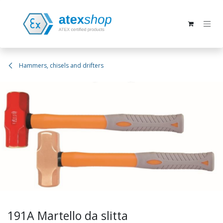
Passa al contenuto
Hammers, chisels and drifters
191A Martello da slitta