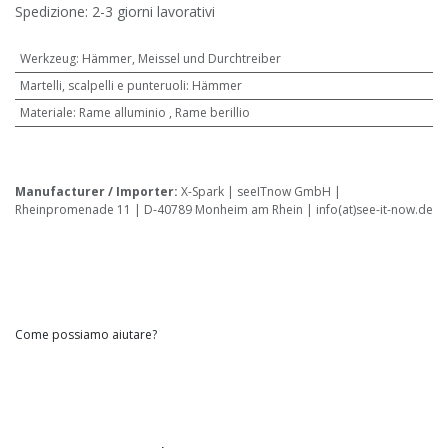
Spedizione: 2-3 giorni lavorativi
Werkzeug
:
Hämmer, Meissel und Durchtreiber
Martelli, scalpelli e punteruoli
:
Hämmer
Materiale
:
Rame alluminio
,
Rame berillio
Manufacturer / Importer:
X-Spark | seeITnow GmbH |
Rheinpromenade 11 | D-40789 Monheim am Rhein | info(at)see-it-now.de
Come possiamo aiutare?