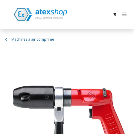
Se rendre au contenu
Machines à air comprimé