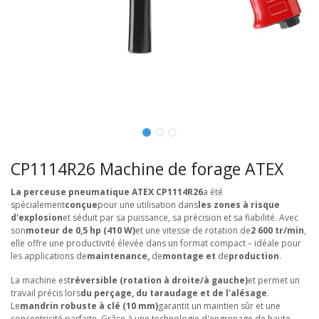
CP1114R26 Machine de forage ATEX
La perceuse pneumatique ATEX CP1114R26
a été
spécialement
conçue
pour une utilisation dans
les zones à risque
d'explosion
et séduit par sa puissance, sa précision et sa fiabilité. Avec
son
moteur de 0,5 hp (410 W)
et une vitesse de rotation de
2 600 tr/min
,
elle offre une productivité élevée dans un format compact – idéale pour
les applications de
maintenance,
de
montage et
de
production
.
La machine est
réversible (rotation à droite/à gauche)
et permet un
travail précis lors
du perçage, du taraudage et de l'alésage
.
Le
mandrin robuste à clé (10 mm)
garantit un maintien sûr et une
concentricité parfaite. Grâce à une technologie d'engrenage de haute