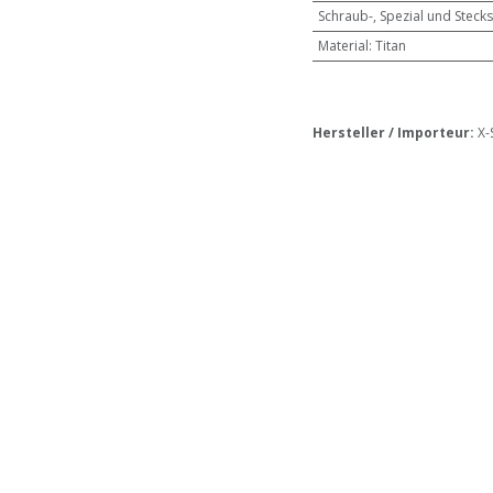
Schraub-, Spezial und Stecks
Material
:
Titan
Hersteller / Importeur:
X-
Monheim am Rhein | info(at)
ie uns an
Schreiben Sie uns eine Nachricht
173 993092 0
info@atex-shop.de
kte
•
Blog
•
AGB
•
FAQ
•
Datenschutz
•
Impressum
•
Kontakt