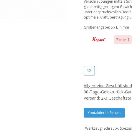
Verschraubungen mittels Schl
gleichzeitig geringem Gewich
unter anspruchsvollen Bedin
optimale Kraftübertragung u
Größenangabe: S x L in mm
Zone 1
Allgemeine Geschäftsbe
30-Tage-Geld-zurück-Gar
Versand: 2-3 Geschäftst
Kontaktieren Sie uns
Werkzeug
:
Schraub-, Spezial