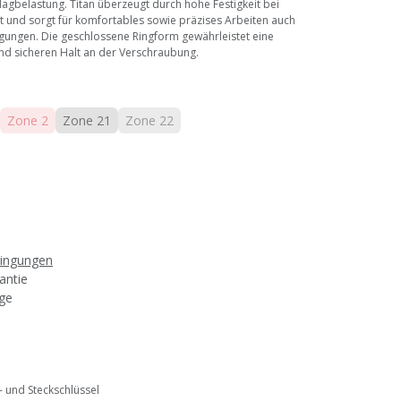
agbelastung. Titan überzeugt durch hohe Festigkeit bei
t und sorgt für komfortables sowie präzises Arbeiten auch
gungen. Die geschlossene Ringform gewährleistet eine
nd sicheren Halt an der Verschraubung.
Zone 2
Zone 21
Zone 22
dingungen
antie
age
- und Steckschlüssel