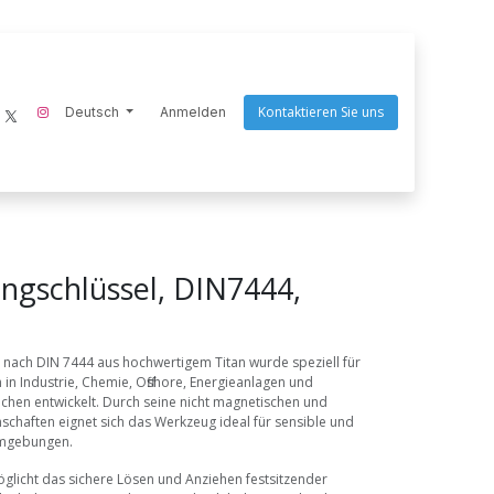
Kontaktieren Sie uns
ecom-instruments
Deutsch
Endres Tools
Anmelden
Goaltek
Nightstick
Scangrip
Q
ingschlüssel, DIN7444,
 nach DIN 7444 aus hochwertigem Titan wurde speziell für
n Industrie, Chemie, Offshore, Energieanlagen und
chen entwickelt. Durch seine nicht magnetischen und
chaften eignet sich das Werkzeug ideal für sensible und
sumgebungen.
glicht das sichere Lösen und Anziehen festsitzender