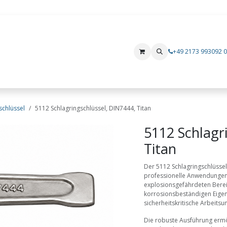
+49 2173 993092 0
Produkte
Mietgeräte
Hersteller
i.safe MOBILE
Xshielder
schlüssel
5112 Schlagringschlüssel, DIN7444, Titan
5112 Schlagr
Titan
Der 5112 Schlagringschlüssel
professionelle Anwendungen i
explosionsgefährdeten Berei
korrosionsbeständigen Eigens
sicherheitskritische Arbeit
Die robuste Ausführung ermö