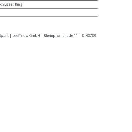
chlüssel
:
Ring
Spark | seeITnow GmbH | Rheinpromenade 11 | D-40789
see-it-now.de
•
Cookie Richtlinie
•
ElektroG Rücknahme
•
Widerruf
•
Glossar