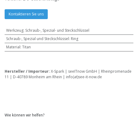
Kontaktieren Sie uns
Werkzeug
:
Schraub-, Spezial- und Steckschlüssel
Schraub-, Spezial und Steckschlüssel
:
Ring
Material
:
Titan
Hersteller / Importeur:
X-Spark | seeITnow GmbH | Rheinpromenade
11 | D-40789 Monheim am Rhein | info(at)see-it-now.de
Wie können wir helfen?