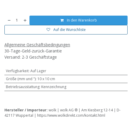
In den Warenkorb
Auf die Wunschliste
Allgemeine Geschäftsbedingungen
30-Tage-Geld-zurück-Garantie
Versand: 2-3 Geschäftstage
Verfügbarkeit
:
Auf Lager
Größe (mm und ")
:
10 x 10 cm
Betriebsausstattung
:
Kennzeichnung
Hersteller / Importeur:
wolk | wolk AG ® | Am Kiesberg 12-14 | D-
42117 Wuppertal | https://www.wolkdirekt.com/kontakt.html