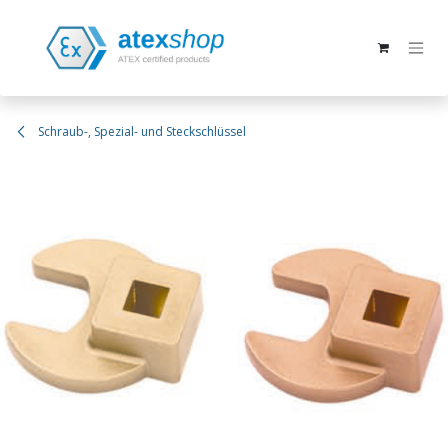
Zum Inhalt springen
Schraub-, Spezial- und Steckschlüssel