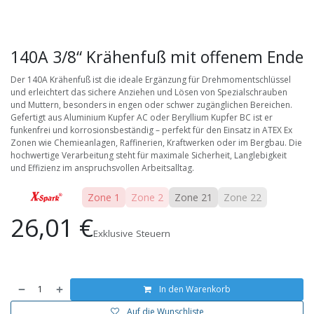
140A 3/8“ Krähenfuß mit offenem Ende
Der 140A Krähenfuß ist die ideale Ergänzung für Drehmomentschlüssel
und erleichtert das sichere Anziehen und Lösen von Spezialschrauben
und Muttern, besonders in engen oder schwer zugänglichen Bereichen.
Gefertigt aus Aluminium Kupfer AC oder Beryllium Kupfer BC ist er
funkenfrei und korrosionsbeständig – perfekt für den Einsatz in ATEX Ex
Zonen wie Chemieanlagen, Raffinerien, Kraftwerken oder im Bergbau. Die
hochwertige Verarbeitung steht für maximale Sicherheit, Langlebigkeit
und Effizienz im anspruchsvollen Arbeitsalltag.
Zone 1
Zone 2
Zone 21
Zone 22
26,01
€
Exklusive Steuern
In den Warenkorb
Auf die Wunschliste